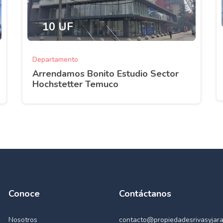
10 UF
Departamento
Arrendamos Bonito Estudio Sector
Hochstetter Temuco
Conoce
Contáctanos
Nosotros
contacto@propiedadesrivasyjara